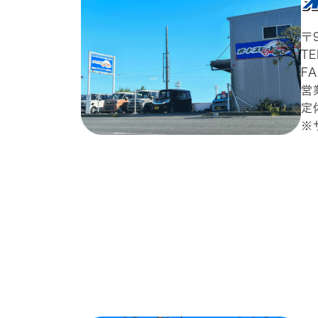
〒
T
FA
営
定
※