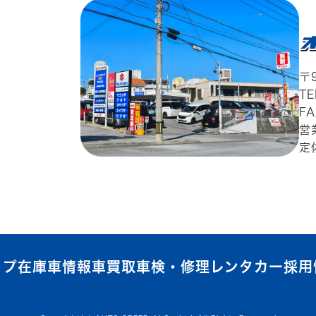
〒
T
FA
営
定
ップ
在庫車情報
車買取
車検・修理
レンタカー
採用